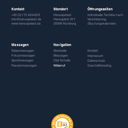
Kontakt
Standort
Öffnungszeiten
Hansapalast
Individuelle Termine nach
+49 (0)172 4244209
Hansaplatz Nᵒ1
Vereinbarung.
info@hansapalast.de
20099 Hamburg
(Buchungskalender)
www.hansapalast.de
Massagen
Navigation
Relaxmassagen
Startseite
Kontakt
Fokusmassagen
Massagen
Impressum
Sportmassagen
Olaf Schulte
Datenschutz
Faszienmassagen
Widerruf
Geschäftsbeding.