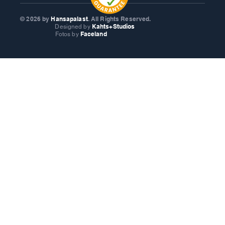
© 2026
by
Hansapalast
. All Rights Reserved.
Kahts+Studios
Designed by
Faceland
Fotos by