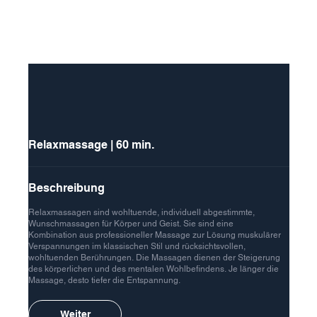
Relaxmassage | 60 min.
Beschreibung
Relaxmassagen sind wohltuende, individuell abgestimmte,
Wunschmassagen für Körper und Geist. Sie sind eine
Kombination aus professioneller Massage zur Lösung muskulärer
Verspannungen im klassischen Stil und rücksichtsvollen,
wohltuenden Berührungen. Die Massagen dienen der Steigerung
des körperlichen und des mentalen Wohlbefindens. Je länger die
Massage, desto tiefer die Entspannung.
Weiter