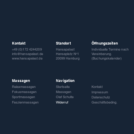
Kontakt
Standort
Öffnungszeiten
Hansapalast
Individuelle Termine nach
+49 (0)172 4244209
Hansaplatz Nᵒ1
Vereinbarung.
info@hansapalast.de
20099 Hamburg
(Buchungskalender)
www.hansapalast.de
Massagen
Navigation
Relaxmassagen
Startseite
Kontakt
Fokusmassagen
Massagen
Impressum
Sportmassagen
Olaf Schulte
Datenschutz
Faszienmassagen
Widerruf
Geschäftsbeding.