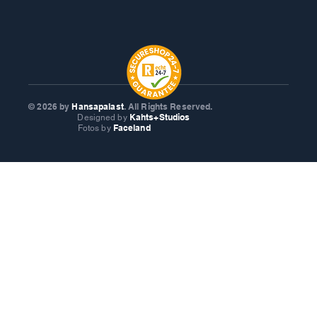
© 2026
by
Hansapalast
. All Rights Reserved.
Kahts+Studios
Designed by
Faceland
Fotos by