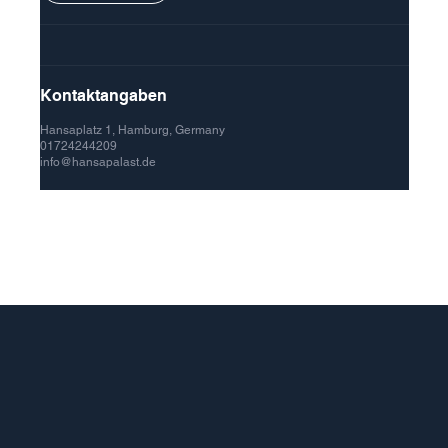
Kontaktangaben
Hansaplatz 1, Hamburg, Germany
01724244209
info@hansapalast.de