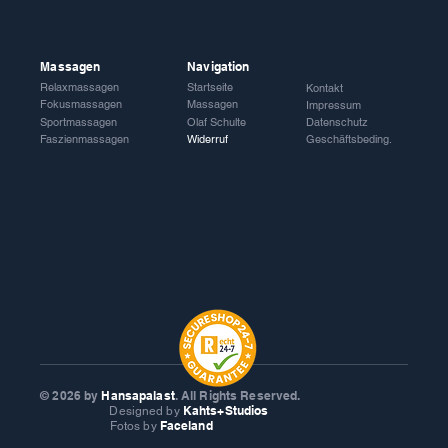
Massagen
Navigation
Relaxmassagen
Startseite
Kontakt
Fokusmassagen
Massagen
Impressum
Sportmassagen
Olaf Schulte
Datenschutz
Faszienmassagen
Widerruf
Geschäftsbeding.
© 2026
by
Hansapalast
. All Rights Reserved.
Kahts+Studios
Designed by
Faceland
Fotos by