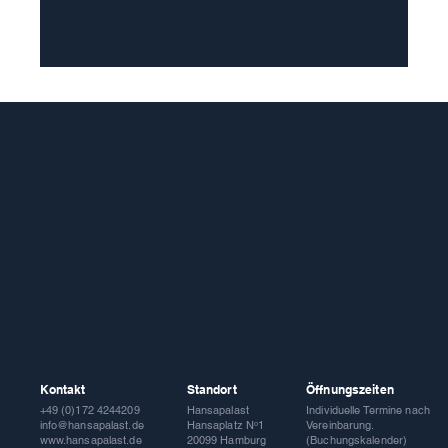
Kontakt
Standort
Öffnungszeiten
Hansapalast
Individuelle Termine nach
+49 (0)172 4244209
Hansaplatz Nᵒ1
Vereinbarung.
info@hansapalast.de
20099 Hamburg
(Buchungskalender)
www.hansapalast.de