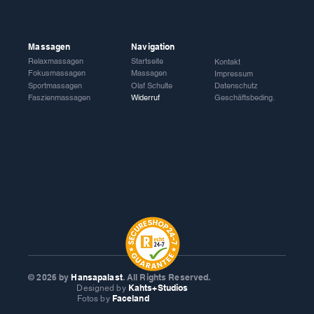
Massagen
Navigation
Relaxmassagen
Startseite
Kontakt
Fokusmassagen
Massagen
Impressum
Sportmassagen
Olaf Schulte
Datenschutz
Faszienmassagen
Widerruf
Geschäftsbeding.
© 2026
by
Hansapalast
. All Rights Reserved.
Kahts+Studios
Designed by
Faceland
Fotos by