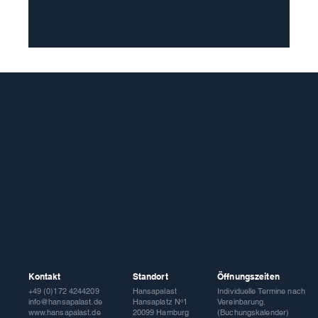
Kontakt
Standort
Öffnungszeiten
Hansapalast
Individuelle Termine nach
+49 (0)172 4244209
Hansaplatz Nᵒ1
Vereinbarung.
info@hansapalast.de
20099 Hamburg
(Buchungskalender)
www.hansapalast.de