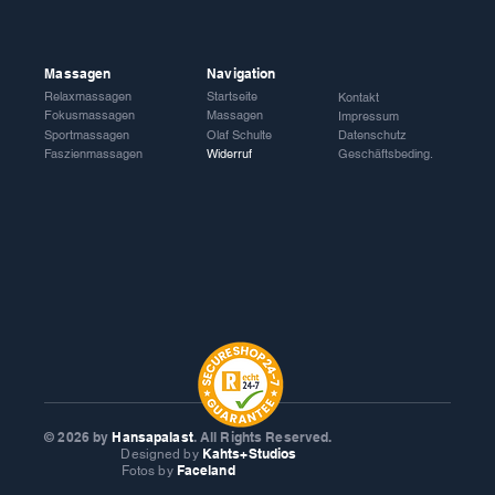
Massagen
Navigation
Relaxmassagen
Startseite
Kontakt
Fokusmassagen
Massagen
Impressum
Sportmassagen
Olaf Schulte
Datenschutz
Faszienmassagen
Widerruf
Geschäftsbeding.
© 2026
by
Hansapalast
. All Rights Reserved.
Kahts+Studios
Designed by
Faceland
Fotos by