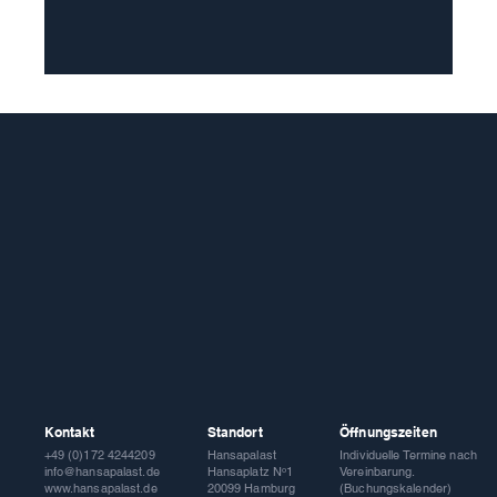
Kontakt
Standort
Öffnungszeiten
Hansapalast
Individuelle Termine nach
+49 (0)172 4244209
Hansaplatz Nᵒ1
Vereinbarung.
info@hansapalast.de
20099 Hamburg
(Buchungskalender)
www.hansapalast.de